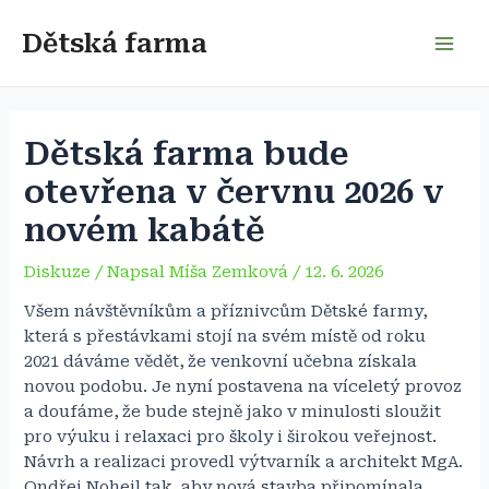
Přeskočit
na
Dětská farma
Mai
obsah
Men
Dětská farma bude
otevřena v červnu 2026 v
novém kabátě
Diskuze
/ Napsal
Míša Zemková
/
12. 6. 2026
Všem návštěvníkům a příznivcům Dětské farmy,
která s přestávkami stojí na svém místě od roku
2021 dáváme vědět, že venkovní učebna získala
novou podobu. Je nyní postavena na víceletý provoz
a doufáme, že bude stejně jako v minulosti sloužit
pro výuku i relaxaci pro školy i širokou veřejnost.
Návrh a realizaci provedl výtvarník a architekt MgA.
Ondřej Nohejl tak, aby nová stavba připomínala