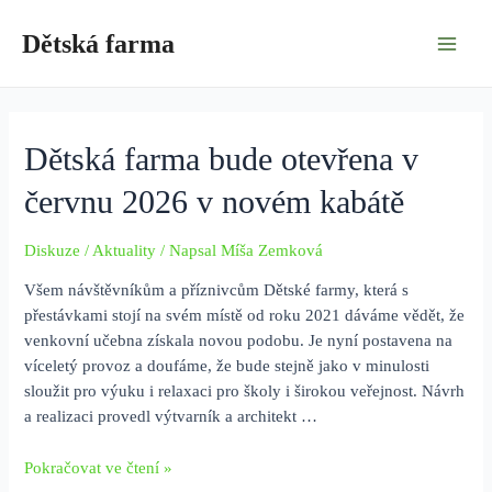
Přeskočit
na
Dětská farma
Main
obsah
Men
Dětská farma bude otevřena v
červnu 2026 v novém kabátě
Diskuze
/
Aktuality
/ Napsal
Míša Zemková
Všem návštěvníkům a příznivcům Dětské farmy, která s
přestávkami stojí na svém místě od roku 2021 dáváme vědět, že
venkovní učebna získala novou podobu. Je nyní postavena na
víceletý provoz a doufáme, že bude stejně jako v minulosti
sloužit pro výuku i relaxaci pro školy i širokou veřejnost. Návrh
a realizaci provedl výtvarník a architekt …
Dětská
Pokračovat ve čtení »
farma