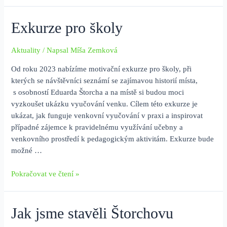
bude
otevřena
Exkurze pro školy
v
červnu
Aktuality
/ Napsal
Míša Zemková
2026
Od roku 2023 nabízíme motivační exkurze pro školy, při
v
kterých se návštěvníci seznámí se zajímavou historií místa,
novém
s osobností Eduarda Štorcha a na místě si budou moci
kabátě
vyzkoušet ukázku vyučování venku. Cílem této exkurze je
ukázat, jak funguje venkovní vyučování v praxi a inspirovat
případné zájemce k pravidelnému využívání učebny a
venkovního prostředí k pedagogickým aktivitám. Exkurze bude
možné …
Exkurze
Pokračovat ve čtení »
pro
školy
Jak jsme stavěli Štorchovu