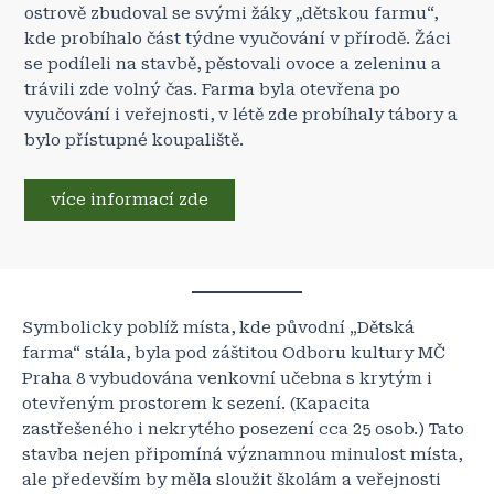
ostrově zbudoval se svými žáky „dětskou farmu“,
kde probíhalo část týdne vyučování v přírodě. Žáci
se podíleli na stavbě, pěstovali ovoce a zeleninu a
trávili zde volný čas. Farma byla otevřena po
vyučování i veřejnosti, v létě zde probíhaly tábory a
bylo přístupné koupaliště.
více informací zde
Symbolicky poblíž místa, kde původní „Dětská
farma“ stála, byla pod záštitou Odboru kultury MČ
Praha 8 vybudována venkovní učebna s krytým i
otevřeným prostorem k sezení. (Kapacita
zastřešeného i nekrytého posezení cca 25 osob.) Tato
stavba nejen připomíná významnou minulost místa,
ale především by měla sloužit školám a veřejnosti