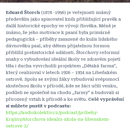
Eduard Štorch
(1878 -1956) je veřejnosti známý
především jako spisovatel knih přibližující pravěk a
další historické epochy ve vývoji člověka. Méně je
známo, že jeho motivace k psaní byla primárně
pedagogická – příběhy zasazené do kulis lidského
dávnověku psal, aby dětem přijatelnou formou
přiblížil prehistorické události. Štorchovy reformní
snahy o vybudování ideální školy ve zdravém pojetí
těla i ducha vyvrcholili projektem „Dětská farma“,
který realizoval v letech 1926 – 1934 na Libeňském
ostrově. Spolu se svými žáky vybudoval svépomocí
skutečnou školu v přírodě, kde se žáci učili venku,
podíleli se společně na chodu „farmy“ a budovali si
přirozený vztah k přírodě a ke světu.
Celé vyprávění
si můžete pustit v podcastu:
https://audiokolektiv.cz/podcast/pribehy-
krajiny/storchova-idealni-skola-na-libenskem-
ostrove-2/