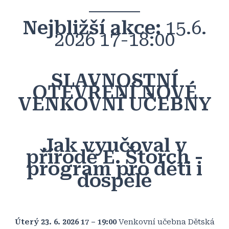
Nejbližší akce:
15.6.
2026 17-18:00
SLAVNOSTNÍ
OTEVŘENÍ NOVÉ
VENKOVNÍ UČEBNY
Jak vyučoval v
přírodě E. Štorch -
program pro děti i
dospělé
Úterý 23. 6. 2026 17 – 19:00
Venkovní učebna Dětská