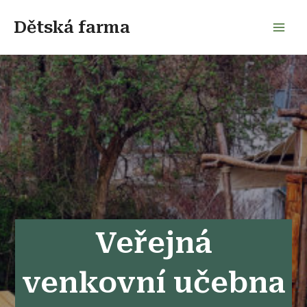
Přeskočit
na
Dětská farma
Mai
obsah
Men
Veřejná
venkovní učebna