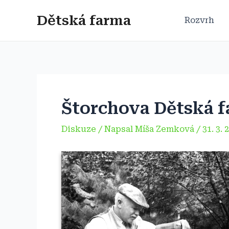
Přeskočit
Dětská farma
na
Rozvrh
obsah
Štorchova Dětská 
Diskuze
/ Napsal
Míša Zemková
/
31. 3. 