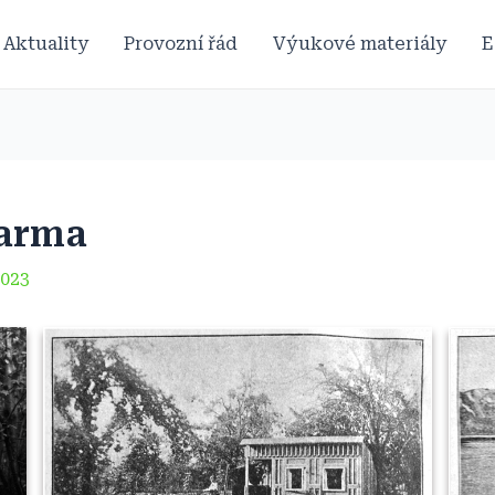
Aktuality
Provozní řád
Výukové materiály
E
farma
2023